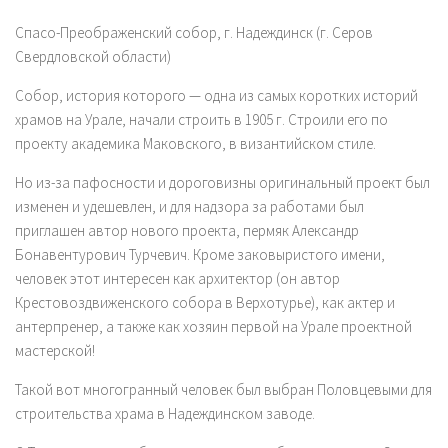
Спасо-Преображенский собор, г. Надеждинск (г. Серов
Свердловской области)
Собор, история которого — одна из самых коротких историй
храмов на Урале, начали строить в 1905 г. Строили его по
проекту академика Маковского, в византийском стиле.
Но из-за пафосности и дороговизны оригинальный проект был
изменен и удешевлен, и для надзора за работами был
приглашен автор нового проекта, пермяк Александр
Бонавентурович Турчевич. Кроме заковыристого имени,
человек этот интересен как архитектор (он автор
Крестовоздвиженского собора в Верхотурье), как актер и
антерпренер, а также как хозяин первой на Урале проектной
мастерской!
Такой вот многогранный человек был выбран Половцевыми для
строительства храма в Надеждинском заводе.