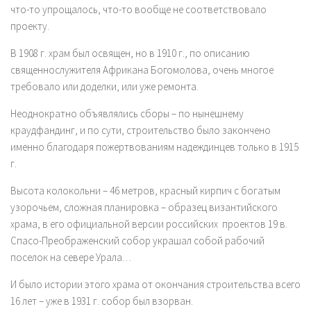
что-то упрощалось, что-то вообще не соответствовало
проекту.
В 1908 г. храм был освящен, но в 1910 г., по описанию
священнослужителя Африкана Богомолова, очень многое
требовало или доделки, или уже ремонта.
Неоднократно объявлялись сборы – по нынешнему
краудфандинг, и по сути, строительство было закончено
именно благодаря пожертвованиям надеждинцев только в 1915
г.
Высота колокольни – 46 метров, красный кирпич с богатым
узорочьем, сложная планировка – образец византийского
храма, в его официальной версии российских проектов 19 в.
Спасо-Преображенский собор украшал собой рабочий
поселок на севере Урала…
И было истории этого храма от окончания строительства всего
16 лет – уже в 1931 г. собор был взорван.