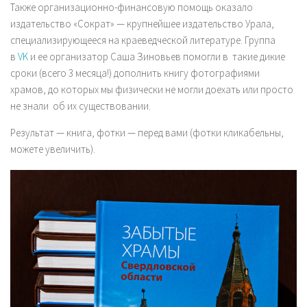
Также организационно-финансовую помощь оказало
издательство «Сократ» — крупнейшее издательство Урала,
специализирующееся на краеведческой литературе. Группа
в
VK
и ее организатор Саша Зиновьев помогли в такие дикие
сроки (всего 3 месяца!) дополнить книгу фотографиями
храмов, до которых мы физически не могли доехать или просто
не знали об их существовании.
Результат — книга, фотки — перед вами (фотки кликабельны,
можете увеличить).