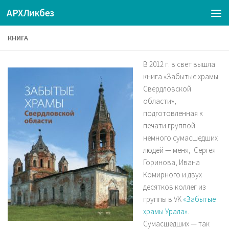
АРХЛикбез
КНИГА
В 2012 г. в свет вышла
книга «Забытые храмы
Свердловской
области»,
подготовленная к
печати группой
немного сумасшедших
людей — меня, Сергея
Горинова, Ивана
Комирного и двух
десятков коллег из
группы в VK
«Забытые
храмы Урала»
.
Сумасшедших — так