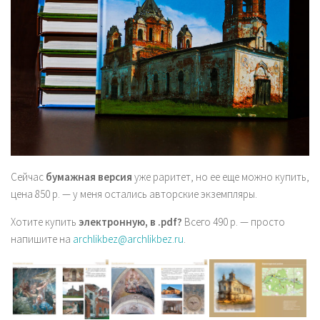
Сейчас
бумажная версия
уже раритет, но ее еще можно купить,
цена 850 р. — у меня остались авторские экземпляры.
Хотите купить
электронную, в .pdf?
Всего 490 р. — просто
напишите на
archlikbez@archlikbez.ru
.