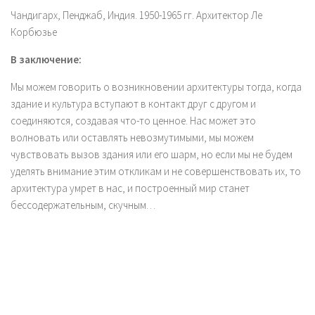
Чандигарх, Пенджаб, Индия. 1950-1965 гг. Архитектор Ле
Корбюзье
В заключение:
Мы можем говорить о возникновении архитектуры тогда, когда
здание и культура вступают в контакт друг с другом и
соединяются, создавая что-то ценное. Нас может это
волновать или оставлять невозмутимыми, мы можем
чувствовать вызов здания или его шарм, но если мы не будем
уделять внимание этим откликам и не совершенствовать их, то
архитектура умрет в нас, и построенный мир станет
бессодержательным, скучным…
Подготовка текста и подбор фото: Надежда Бурлакова,
#архликбез