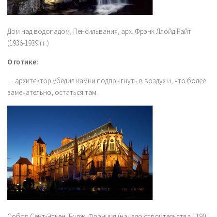
Дом над водопадом, Пенсильвания, арх. Фрэнк Ллойд Райт
(1936-1939 гг.)
О готике:
… архитектор убедил камни подпрыгнуть в воздух и, что более
замечательно, остаться там.
Собор Сент-Этьен, Бурж, Франция (начало строительства 1190