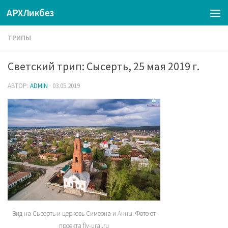
АРХЛикбез
ТРИПЫ
Светский трип: Сысерть, 25 мая 2019 г.
АВТОР:
ADMIN
·
03.05.2019
Вид на Сысерть и церковь Симеона и Анны. Фото от
проекта fly-ural.ru