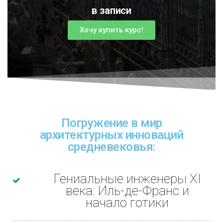
в записи
Хочу купить курс!
Погружение в мир
архитектурных инноваций
средневековья:
Гениальные инженеры XI
века: Иль-де-Франс и
начало готики