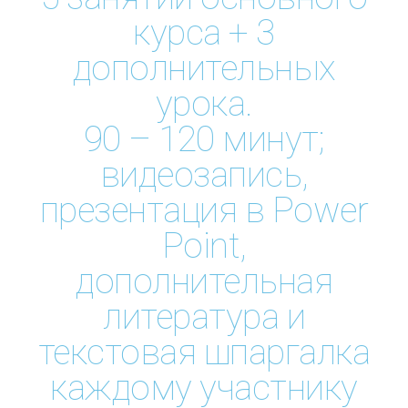
курса + 3
дополнительных
урока.
90 – 120 минут;
видеозапись,
презентация в Power
Point,
дополнительная
литература и
текстовая шпаргалка
каждому участнику