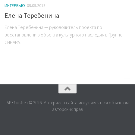
ИНТЕРВЬЮ
09.09.2018
Елена Теребенина
Елена Теребенина — руководитель проекта по
восстановлению объекта культурного наследия в Группе
СИНАРА.
АРХЛикбез © 2026. Материалы сайта могут являться объектом
авторских прав