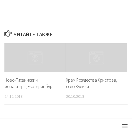
Свердловской области». Архликбез, светский трип
ЧИТАЙТЕ ТАКЖЕ:
Ново-Тихвинский
Храм Рождества Христова,
монастырь, Екатеринбург
село Кулики
24.12.2018
20.10.2018