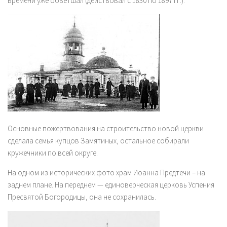
времени уже обветшал (действовал с 1830 по 1897 гг.).
Основные пожертвования на строительство новой церкви
сделала семья купцов Замятиных, остальное собирали
кружечники по всей округе.
На одном из исторических фото храм Иоанна Предтечи – на
заднем плане. На переднем — единоверческая церковь Успения
Пресвятой Богородицы, она не сохранилась.