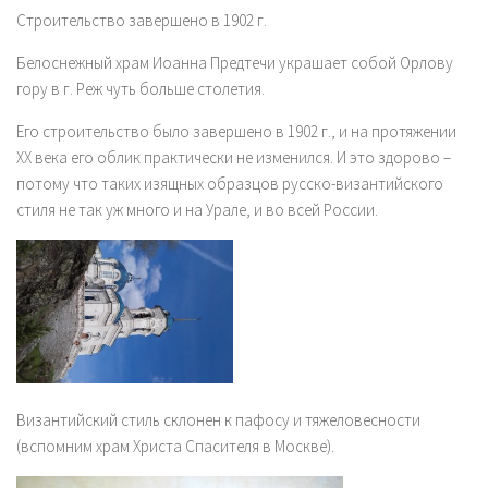
Строительство завершено в 1902 г.
Белоснежный храм Иоанна Предтечи украшает собой Орлову
гору в г. Реж чуть больше столетия.
Его строительство было завершено в 1902 г., и на протяжении
XX века его облик практически не изменился. И это здорово –
потому что таких изящных образцов русско-византийского
стиля не так уж много и на Урале, и во всей России.
Византийский стиль склонен к пафосу и тяжеловесности
(вспомним храм Христа Спасителя в Москве).