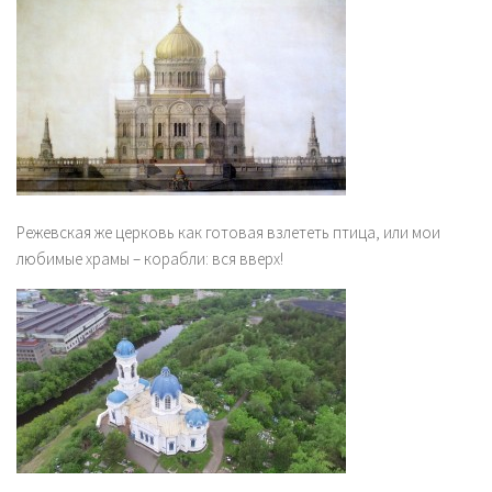
Режевская же церковь как готовая взлететь птица, или мои
любимые храмы – корабли: вся вверх!