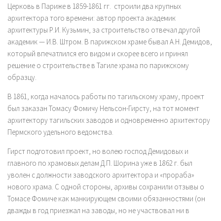
Церковь в Париже в 1859-1861 гг. строили два крупных
архитектора того времени: автор проекта академик
архитектуры Р.И. Кузьмин, за строительство отвечал другой
академик — И.В. Штром. В парижском храме бывал А.Н. Демидов,
который впечатлился его видом и скорее всего и принял
решение о строительстве в Тагиле храма по парижскому
образцу.
В 1861, когда началось работы по тагильскому храму, проект
был заказан Томасу Фомичу Нельсон-Гирсту, на тот момент
архитектору тагильских заводов и одновременно архитектору
Пермского удельного ведомства.
Гирст подготовил проект, но волею господ Демидовых и
главного по храмовых делам Д.П. Шорина уже в 1862 г. был
уволен с должности заводского архитектора и «прораба»
нового храма. С одной стороны, архивы сохранили отзывы о
Томасе Фомиче как манкирующем своими обязанностями (он
дважды в год приезжал на заводы, но не участвовал ни в