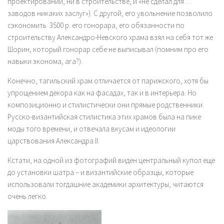
проектировании, ни в строительстве, и «не сделал для …
заводов никаких заслуг»). С другой, его увольнение позволило
сэкономить 3500 р. его гонорара, его обязанности по
строительству Александро-Невского храма взял на себя тот же
Шорин, который гонорар себе не выписывал (помним про его
навыки эконома, ага?).
Конечно, тагильский храм отличается от парижского, хотя бы
упрощением декора как на фасадах, так и в интерьера. Но
композиционно и стилистически они прямые родственники.
Русско-византийская стилистика этих храмов была на пике
моды того времени, и отвечала вкусам и идеологии
царствования Александра II.
Кстати, на одной из фотографий виден центральный купол еще
до установки шатра – и византийские образцы, которые
использовали тогдашние академики архитектуры, читаются
очень легко.