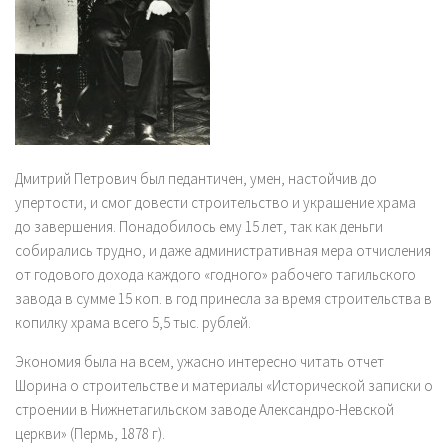
Дмитрий Петрович был педантичен, умен, настойчив до
упертости, и смог довести строительство и украшение храма
до завершения. Понадобилось ему 15 лет, так как деньги
собирались трудно, и даже административная мера отчисления
от годового дохода каждого «годного» рабочего тагильского
завода в сумме 15 коп. в год принесла за время строительства в
копилку храма всего 5,5 тыс. рублей.
Экономия была на всем, ужасно интересно читать отчет
Шорина о строительстве и материалы «Исторической записки о
строении в Нижнетагильском заводе Александро-Невской
церкви» (Пермь, 1878 г).