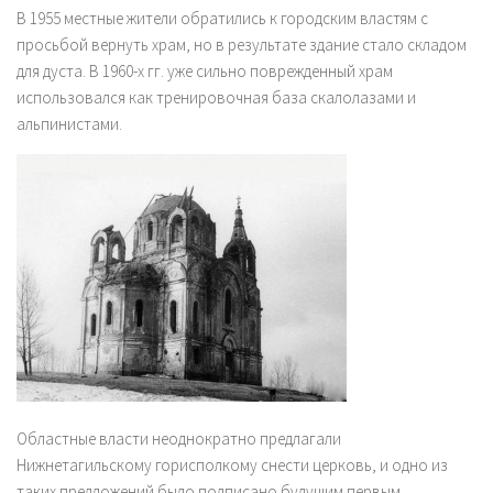
В 1955 местные жители обратились к городским властям с
просьбой вернуть храм, но в результате здание стало складом
для дуста. В 1960-х гг. уже сильно поврежденный храм
использовался как тренировочная база скалолазами и
альпинистами.
Областные власти неоднократно предлагали
Нижнетагильскому горисполкому снести церковь, и одно из
таких предложений было подписано будущим первым