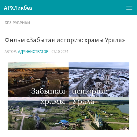
АРХЛикбез
БЕЗ РУБРИКИ
Фильм «Забытая история: храмы Урала»
АВТОР:
АДМИНИСТРАТОР
·
07.10.2024