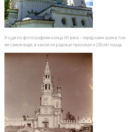
И судя по фотографиям конца XIX века – перед нами храм в том
же самом виде, в каком он радовал прихожан и 150 лет назад.