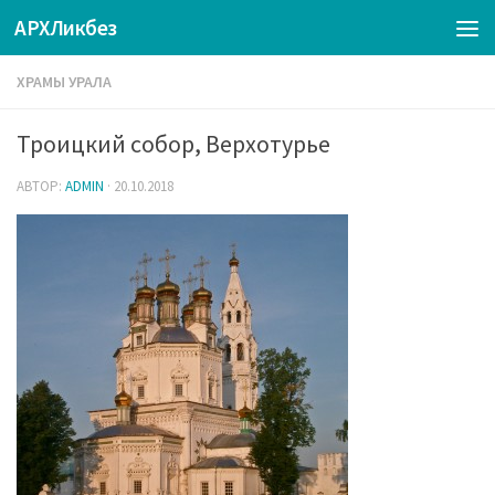
АРХЛикбез
ХРАМЫ УРАЛА
Троицкий собор, Верхотурье
АВТОР:
ADMIN
·
20.10.2018