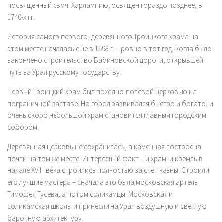
посвященный свмч. Харлампию, освящен гораздо позднее, в
1740-х гг.
История самого первого, деревянного Троицкого храма на
этом месте началась еще в 1598 г. – ровно в тот год, когда было
закончено строительство Бабиновской дороги, открывшей
путь за Урал русскому государству.
Первый Троицкий храм был походно-полевой церковью на
пограничной заставе. Но город развивался быстро и богато, и
очень скоро небольшой храм становится главным городским
собором.
Деревянная церковь не сохранилась, а каменная построена
почти на том же месте. Интересный факт – и храм, и кремль в
начале XVIII века строились полностью за счет казны. Строили
его лучшие мастера – сначала это была московская артель
Тимофея Гусева, а потом соликамцы. Московская и
соликамская школы и принесли на Урал воздушную и светлую
барочную архитектуру.