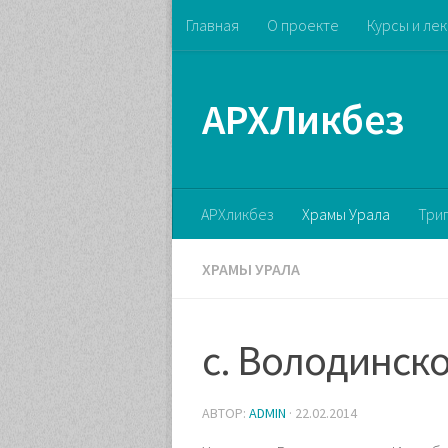
Главная
О проекте
Курсы и ле
АРХЛикбез
АРХликбез
Храмы Урала
Три
ХРАМЫ УРАЛА
с. Володинск
АВТОР:
ADMIN
·
22.02.2014