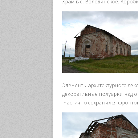
Храм в с. Володинское. Коробк
Элементы архитектурного деко
декоративные полуарки над о
Частично сохранился фронтон