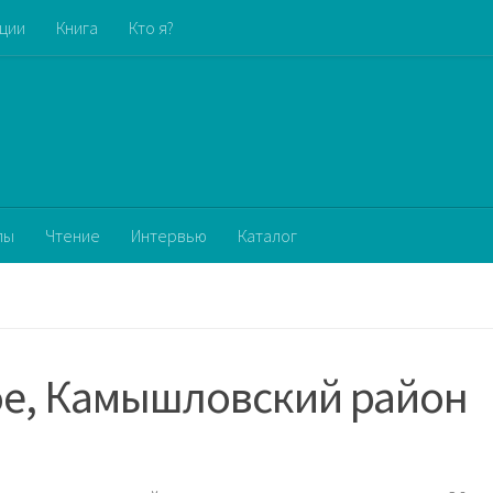
кции
Книга
Кто я?
пы
Чтение
Интервью
Каталог
ое, Камышловский район