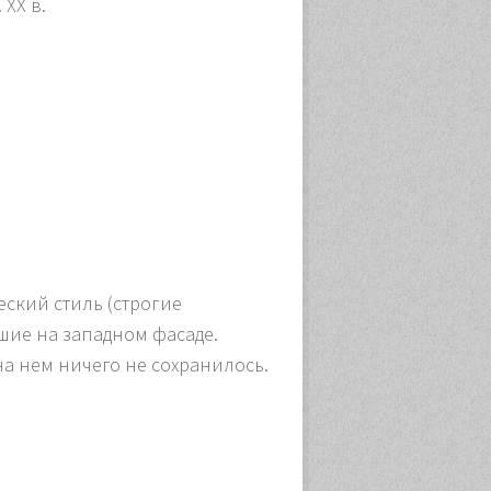
 XX в.
еский стиль (строгие
шие на западном фасаде.
а нем ничего не сохранилось.