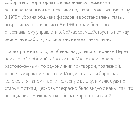
собор и его территория использовались Пермскими
реставрационными мастерскими под производственную базу.
В 1975 г. убрана обшивка фасадов и восстановлены главы,
покрытие купола и апсиды. А в 1990 г. храм был передан
епархиальному управлению. Сейчас храм действует, в нем идут
ремонтные работы, колокольню не восстанавливают.
Посмотрите на фото, особенно на дореволюционные. Перед
нами такой любимый в России и на Урале храм-корабль с
расположенными по одной линии притвором, трапезной,
основным храмом и алтарем. Монументальная барочная
колокольня напоминает и пожарную вышку, и маяк. Судя по
старым фоткам, церковь прекрасно было видно с Камы, так что
ассоциация с маяком может быть не просто лирикой.