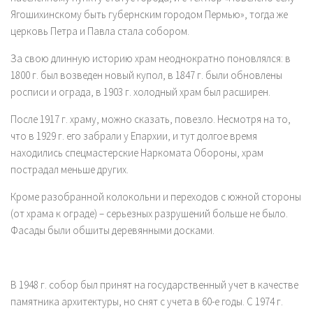
Ягошихинскому быть губернским городом Пермью», тогда же
церковь Петра и Павла стала собором.
За свою длинную историю храм неоднократно поновлялся: в
1800 г. был возведен новый купол, в 1847 г. были обновлены
росписи и ограда, в 1903 г. холодный храм был расширен.
После 1917 г. храму, можно сказать, повезло. Несмотря на то,
что в 1929 г. его забрали у Епархии, и тут долгое время
находились спецмастерские Наркомата Обороны, храм
пострадал меньше других.
Кроме разобранной колокольни и переходов с южной стороны
(от храма к ограде) – серьезных разрушений больше не было.
Фасады были обшиты деревянными досками.
В 1948 г. собор был принят на государственный учет в качестве
памятника архитектуры, но снят с учета в 60-е годы. С 1974 г.