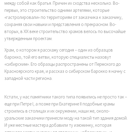
между собой как братья. Причин их сходства несколько. Во-
первых, это строительство одними артелями, которые
«гастролировали» по территориям от заказчика к заказчику,
сохраняя свои навыки и представления о прекрасном. Во-
вторых, в XIX веке строительство храмов велось по высочайше
утвержденным проектам.
Храм, о котором я расскажу сегодня – один из образцов
барокко, той его ветви, которую специалисты назовут
«сибирским». Его образцы распространены от Пермского до
Красноярского края, и рассказ о сибирском барокко я начну с
западной части региона.
Кстати, у нас памятники такого типа появились не просто так –
еще при Петре I, а позже при Екатерине II подобные храмы
строились в столицах и их окружении, наши же, около-
уральские заказчики принесли моду на такой тип здания домой.
И уже местные мастера добавили ту изюминку, которая