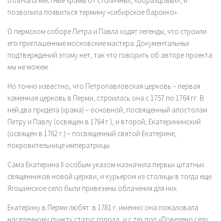
отличала местные храмы от столичных, «образцовых», и
позволила появиться термину «сибирское барокко».
О пермском соборе Петра и Павла ходят легенды, что строили
его приглашенные московские мастера. Документальных
подтверждений этому нет, так что говорить об авторе проекта
мы не можем.
Но точно известно, что Петропавловская церковь – первая
каменная церковь в Перми, строилась она с 1757 по 1764 гг. В
ней два придела (храма) – основной, посвященный апостолам
Петру и Павлу (освящен в 1764 г.), и второй, Екатерининский
(освящен в 1762 г.) – посвященный святой Екатерине,
покровительнице императрицы.
Сама Екатерина II особым указом назначила первых штатных
священников новой церкви, и курьером из столицы в тогда еще
Ягошинское село были привезены облачения для них.
Екатерину в Перми любят: в 1781 г. именно она пожаловала
населенному пункту статус города, и с тех пор «Повелено селу