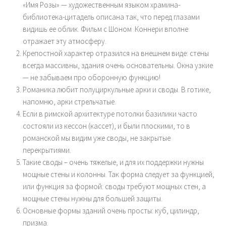
«Имя Розы» — художественным языком храмина-
библиотека-цитадель описана так, что перед глазами
видишь ее облик. Фильм с Шоном Коннери вполне
отражает эту атмосферу.
Крепостной характер отразился на внешнем виде: стены
всегда массивны, здания очень основательны. Окна узкие
— не забываем про оборонную функцию!
Романика любит полуциркульные арки и своды. В готике,
напомню, арки стрельчатые.
Если в римской архитектуре потолки базилики часто
состояли из кессон (кассет), и были плоскими, то в
романской мы видим уже своды, не закрытые
перекрытиями.
Такие своды – очень тяжелые, и для их поддержки нужны
мощные стены и колонны. Так форма следует за функцией,
или функция за формой: своды требуют мощных стен, а
мощные стены нужны для большей защиты.
Основные формы зданий очень просты: куб, цилиндр,
призма.