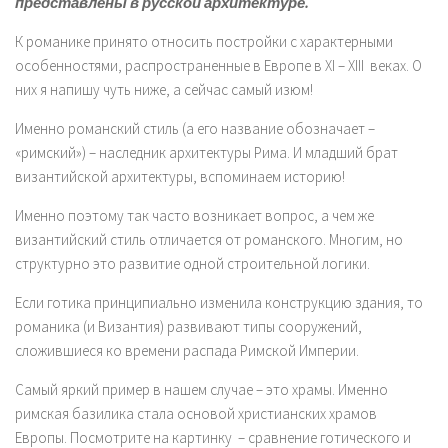
представлены в русской архитектуре.
К романике принято относить постройки с характерными
особенностями, распространенные в Европе в XI – XIII веках. О
них я напишу чуть ниже, а сейчас самый изюм!
Именно романский стиль (а его название обозначает –
«римский») – наследник архитектуры Рима. И младший брат
византийской архитектуры, вспоминаем историю!
Именно поэтому так часто возникает вопрос, а чем же
византийский стиль отличается от романского. Многим, но
структурно это развитие одной строительной логики.
Если готика принципиально изменила конструкцию здания, то
романика (и Византия) развивают типы сооружений,
сложившиеся ко времени распада Римской Империи.
Самый яркий пример в нашем случае – это храмы. Именно
римская базилика стала основой христианских храмов
Европы. Посмотрите на картинку – сравнение готического и