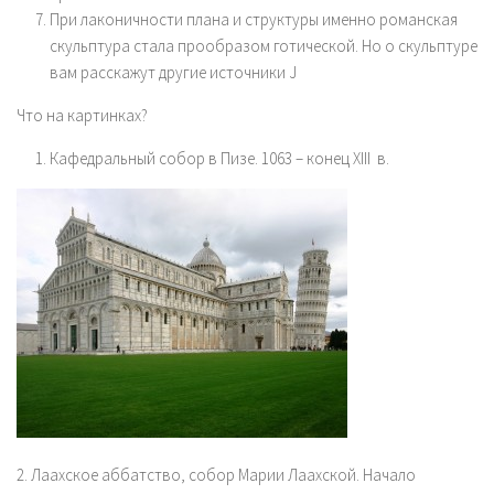
При лаконичности плана и структуры именно романская
скульптура стала прообразом готической. Но о скульптуре
вам расскажут другие источники J
Что на картинках?
Кафедральный собор в Пизе. 1063 – конец XIII в.
2. Лаахское аббатство, собор Марии Лаахской. Начало