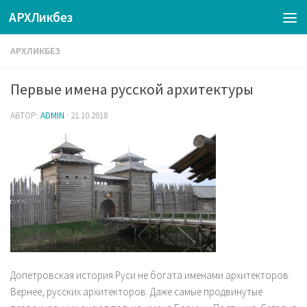
АРХЛикбез
АРХЛИКБЕЗ
Первые имена русской архитектуры
АВТОР:
ADMIN
·
21.10.2018
Допетровская история Руси не богата именами архитекторов.
Вернее, русских архитекторов. Даже самые продвинутые