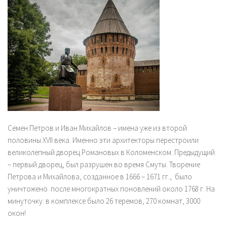
Семен Петров и Иван Михайлов
– имена уже из второй
половины XVII века. Именно эти архитекторы перестроили
великолепный дворец Романовых в Коломенском. Предыдущий
– первый дворец, был разрушен во время Смуты. Творение
Петрова и Михайлова, созданное в 1666 – 1671 гг., было
уничтожено после многократных поновлений около 1768 г. На
минуточку: в комплексе было 26 теремов, 270 комнат, 3000
окон!