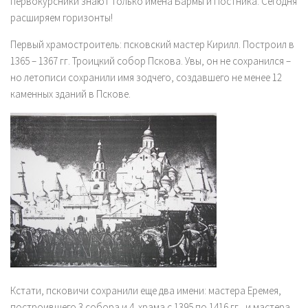
первокурсники знают только имена Бармы и Постника. Сегодня
расширяем горизонты!
Первый храмостроитель:
псковский мастер Кирилл
. Построил в
1365 – 1367 гг. Троицкий собор Пскова. Увы, он не сохранился –
но летописи сохранили имя зодчего, создавшего не менее 12
каменных зданий в Пскове.
Кстати, псковичи сохранили еще два имени: мастера Еремея,
построившего 3 собора и 4 храма с 1395 по 1416 гг., и мастера