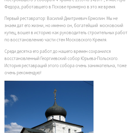
Федора, работавшего в Пскове примерно в это же время.
Первый реставратор:
Василий Дмитриевич Ермолин
. Мы не
знаем дат его жизни, но именно он, богатейший московский
купец, вошел в историю как руководитель строительных работ
по восстановлению части стен Московского Кремля.
Среди десятка его работ до нашего времен сохранился
восстановленный Георгиевский собор Юрьева-Польского.
История реставраций этого собора очень занимательна, тоже
очень рекомендую!