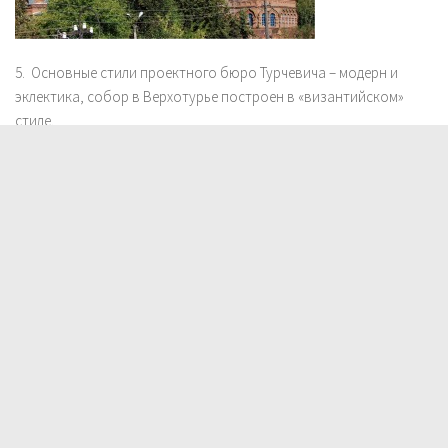
5. Основные стили проектного бюро Турчевича – модерн и
эклектика, собор в Верхотурье построен в «византийском»
стиле.
Крестовоздвиженский собор, #детали:
Является частью старейшего на Урале мужского
Николаевского монастыря, основанного в 1604 г. На