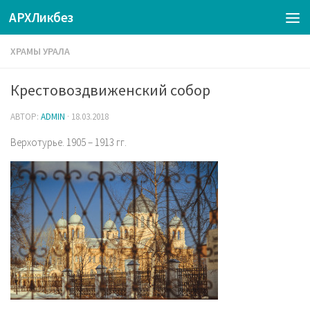
АРХЛикбез
ХРАМЫ УРАЛА
Крестовоздвиженский собор
АВТОР:
ADMIN
·
18.03.2018
Верхотурье. 1905 – 1913 гг.