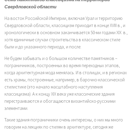
Свердловской области
На восток Российской Империи, включая Урал и территорию
Свердловской области, классицизм приходит в конце XVIII в., и
хронологически в основном заканчивается 50-ми годами XIX в.,
хотя единичные случаи строительства в классическом стиле
были и до указанного периода, и после.
Не будем забывать и о большом количестве памятников –
пограничников, построенных во время переходных этапов,
когда архитектурная мода менялась. И в столицах, и в регионах
есть храмы, построенные, например, в барочно-классической
стилистике (это начало масштабного наступления
классицизма). А к концу XIX века уже классические здания
перестраиваются и обогащаются византийско-русскими
элементами.
Такие здания-пограничники очень интересны, о них мы много
говорим на лекциях по стилям в архитектуре, сегодня же