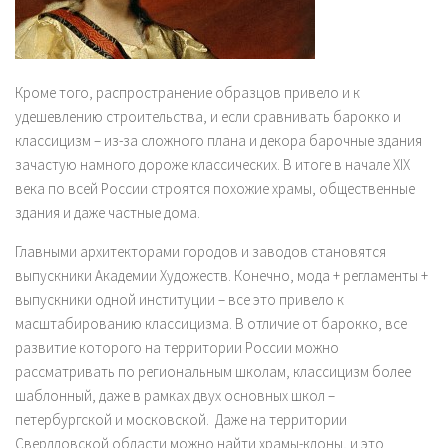
Кроме того, распространение образцов привело и к
удешевлению строительства, и если сравнивать барокко и
классицизм – из-за сложного плана и декора барочные здания
зачастую намного дороже классических. В итоге в начале XIX
века по всей России строятся похожие храмы, общественные
здания и даже частные дома.
Главными архитекторами городов и заводов становятся
выпускники Академии Художеств. Конечно, мода + регламенты +
выпускники одной институции – все это привело к
масштабированию классицизма. В отличие от барокко, все
развитие которого на территории России можно
рассматривать по региональным школам, классицизм более
шаблонный, даже в рамках двух основных школ –
петербургской и московской. Даже на территории
Свердловской области можно найти храмы-клоны, и это