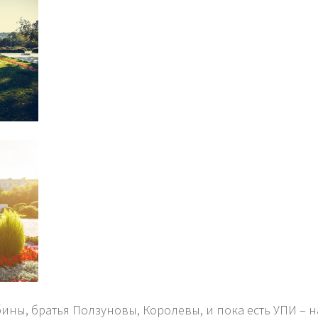
ины, братья Ползуновы, Королевы, и пока есть УПИ – 