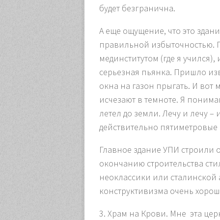
будет безгранична.
А еще ощущение, что это здан
правильной избыточностью. Пр
мединститутом (где я учился),
серьезная пьянка. Пришло изве
окна на газон прыгать. И вот 
исчезают в темноте. Я понимаю
летел до земли. Лечу и лечу –
действительно пятиметровые 
Главное здание УПИ строили оч
окончанию строительства сти
неоклассики или сталинской а
конструктивизма очень хорошо
3. Храм на Крови.
Мне эта цер