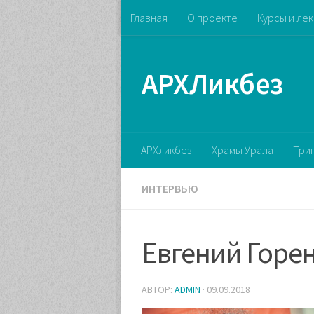
Главная
О проекте
Курсы и ле
АРХЛикбез
АРХликбез
Храмы Урала
Три
ИНТЕРВЬЮ
Евгений Горе
АВТОР:
ADMIN
·
09.09.2018