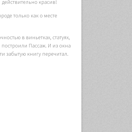
м действительно красив!
ороде только как о месте
ностью в виньетках, статуях,
 построили Пассаж. И из окна
чти забытую книгу перечитал.