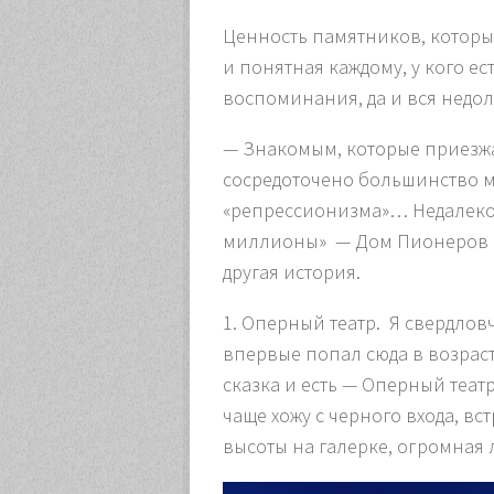
Ценность памятников, которые
и понятная каждому, у кого е
воспоминания, да и вся недол
— Знакомым, которые приезжаю
сосредоточено большинство мо
«репрессионизма»… Недалеко 
миллионы» — Дом Пионеров и 
другая история.
1. Оперный театр
. Я свердлов
впервые попал сюда в возрасте
сказка и есть — Оперный теат
чаще хожу с черного входа, вс
высоты на галерке, огромная 