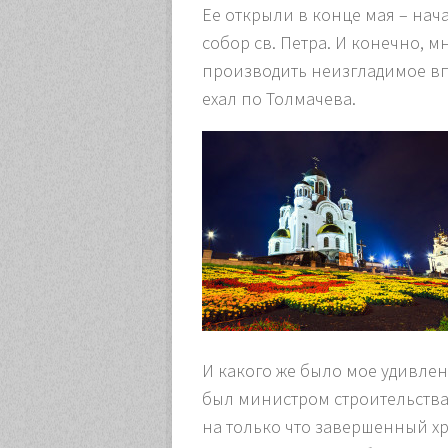
Ее открыли в конце мая – нач
собор св. Петра. И конечно, 
производить неизгладимое впе
ехал по Толмачева.
И какого же было мое удивлен
был министром строительства 
на только что завершенный хр