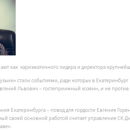
ают как харизматичного лидера и директора крупней
узыки» стали событиями, ради которых в Екатеринбург 
 Евгений Львович – гостеприимный хозяин, и не против
ания Екатеринбурга – повод для гордости Евгения Горен
орый своей основной работой считает управление СК Д
аве».