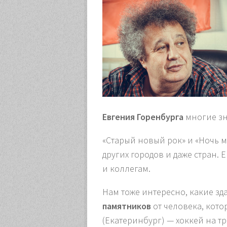
Евгения Горенбурга
многие зн
«Старый новый рок» и «Ночь м
других городов и даже стран.
и коллегам.
Нам тоже интересно, какие зд
памятников
от человека, кот
(Екатеринбург) — хоккей на тр