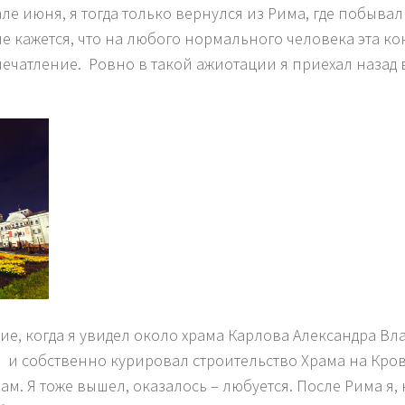
але июня, я тогда только вернулся из Рима, где побыв
мне кажется, что на любого нормального человека эта к
чатление. Ровно в такой ажиотации я приехал назад в
ие, когда я увидел около храма Карлова Александра В
и собственно курировал строительство Храма на Крови
ам. Я тоже вышел, оказалось – любуется. После Рима я