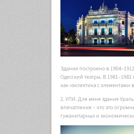
Здание построено в 1904–1912
Одесский театры. В 1981–1982
как «эклектика с элементами 
2. УПИ
. Для меня здания Урал
впечатления – что это огромн
гуманитарных и экономичес