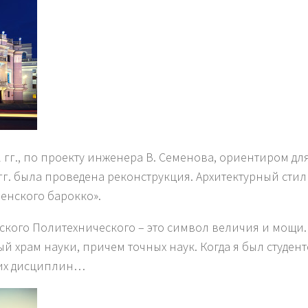
 гг., по проекту инженера В. Семенова, ориентиром дл
 гг. была проведена реконструкция. Архитектурный ст
венского барокко».
ьского Политехнического – это символ величия и мощи
ый храм науки, причем точных наук. Когда я был студен
ких дисциплин…