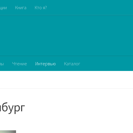
кции
Книга
Кто я?
пы
Чтение
Интервью
Каталог
нбург