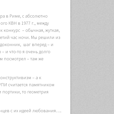
ра в Риме, с абсолютно
го КВН в 1977 г., между
ак конкурс – обычная, жуткая,
третий час ночи. Мы решили из
одоконник, шаг вперед – и
– и что-то я очень долго
ом посмотрел – там же
конструктивизм – а к
УПИ считается памятником
и портики, то геометрия
онцев с их идеей любования….