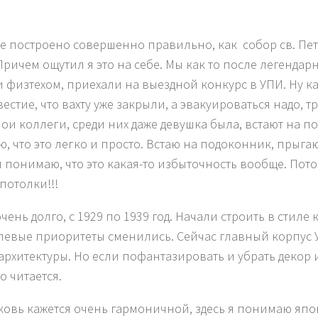
ие построено совершенно правильно, как собор св. Пет
ичем ощутил я это на себе. Мы как то после легендарно
 и физтехом, приехали на выездной конкурс в УПИ. Ну к
стие, что вахту уже закрыли, а эвакуироваться надо, 
мои коллеги, среди них даже девушка была, встают на п
, что это легко и просто. Встаю на подоконник, прыгаю 
 и понимаю, что это какая-то избыточность вообще. Пот
потолки!!!
ень долго, с 1929 по 1939 год. Начали строить в стиле 
левые приоритеты сменились. Сейчас главный корпус 
рхитектуры. Но если пофантазировать и убрать декор 
 читается.
ковь кажется очень гармоничной, здесь я понимаю яп