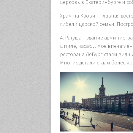
церковь в Екатеринбурге и со
Храм на Крови – главная досто
гибели царской семьи. Построе
4.
Ратуша
– здание администра
шпиле, часах… Мое впечатлени
ресторана ЛеБург стали видны
Многие детали стали более яр