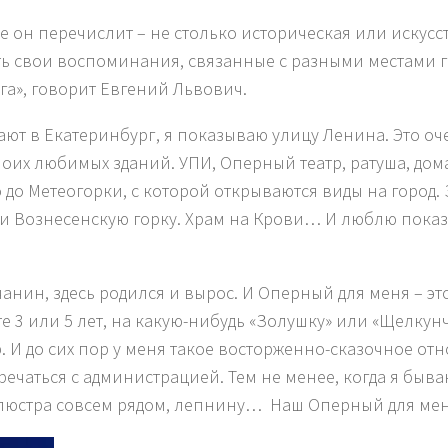
 он перечислит – не столько историческая или искусст
сть свои воспоминания, связанные с разными местами г
га
», говорит Евгений Львович.
т в Екатеринбург, я показываю улицу Ленина. Это оче
их любимых зданий. УПИ, Оперный театр, ратуша, дома
до Метеогорки, с которой открываются виды на город.
Вознесенскую горку. Храм на Крови… И люблю показыв
чанин, здесь родился и вырос. И Оперный для меня – эт
 3 или 5 лет, на какую-нибудь «Золушку» или «Щелкунч
р. И до сих пор у меня такое восторженно-сказочное о
тречаться с администрацией. Тем не менее, когда я быв
люстра совсем рядом, лепнину… Наш Оперный для меня 