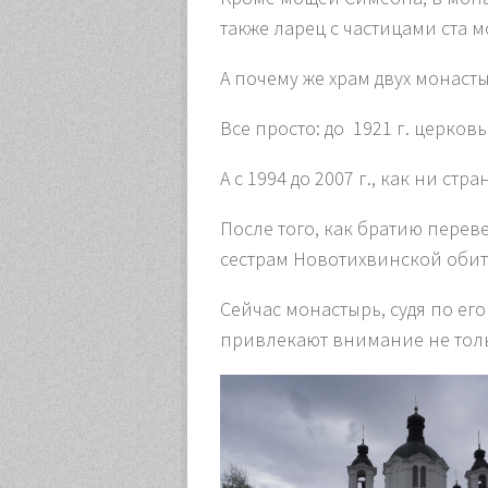
также ларец с частицами ста 
А почему же храм двух монаст
Все просто: до 1921 г. церк
А с 1994 до 2007 г., как ни с
После того, как братию перев
сестрам Новотихвинской обит
Сейчас монастырь, судя по ег
привлекают внимание не тол