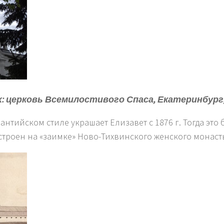
: церковь Всемилостивого Спаса, Екатеринбург
антийском стиле украшает Елизавет с 1876 г. Тогда это
строен на «заимке» Ново-Тихвинского женского монаст