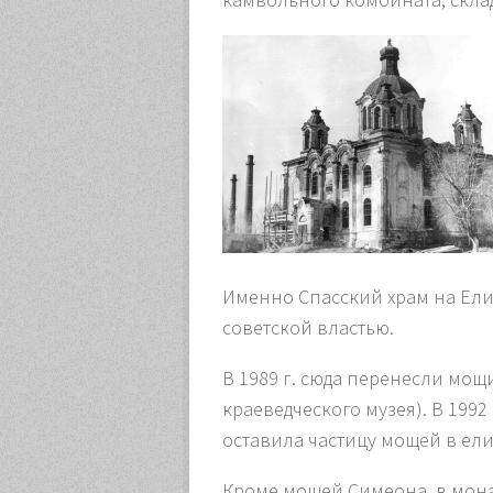
Именно Спасский храм на Ели
советской властью.
В 1989 г. сюда перенесли мощ
краеведческого музея). В 1992
оставила частицу мощей в ел
Кроме мощей Симеона, в монас