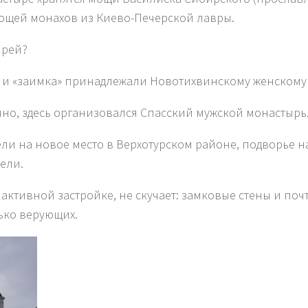
мощей монахов из Киево-Печерской лавры.
ырей?
овь и «заимка» принадлежали Новотихвинскому женском
транно, здесь организовался Спасский мужской монастырь
ели на новое место в Верхотурском районе, подворье 
ели.
о активной застройке, не скучает: замковые стены и по
ько верующих.