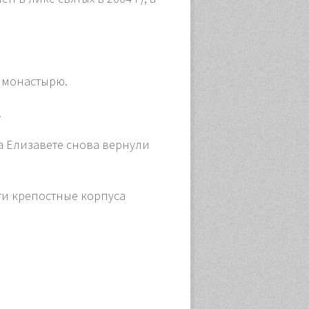
у монастырю.
.
на Елизавете снова вернули
чти крепостные корпуса