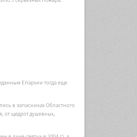
еданным Епархии тогда еще
ились в запасниках Областного
я, от щедрот душевных,
 в лике святых в 2004 г), а