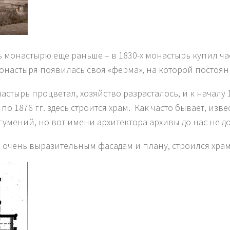
 монастырю еще раньше – в 1830-х монастырь купил час
онастыря появилась своя «ферма», на которой постоянно
тырь процветал, хозяйство разрасталось, и к началу 1
по 1876 гг. здесь строится храм. Как часто бывает, из
игумений, но вот имени архитектора архивы до нас не д
и очень выразительным фасадам и плану, строился хра