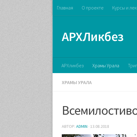
Главная
О проекте
Курсы и ле
АРХЛикбез
АРХликбез
Храмы Урала
Три
ХРАМЫ УРАЛА
Всемилостиво
АВТОР:
ADMIN
·
13.08.2018