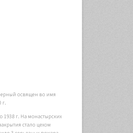
еверный освящен во имя
 г.
о 1938 г. На монастырских
закрытия стало цехом
жило 3 серьезных пожара.