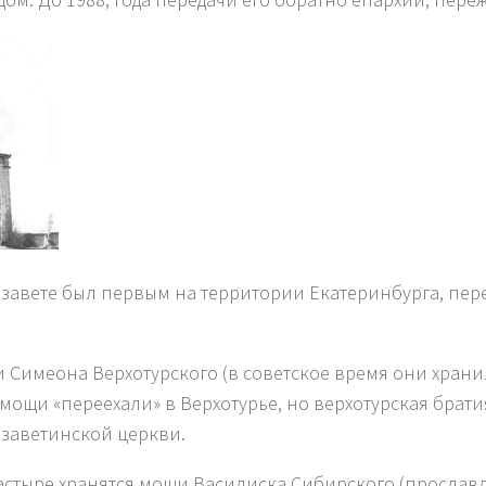
завете был первым на территории Екатеринбурга, пер
и Симеона Верхотурского (в советское время они хран
 мощи «переехали» в Верхотурье, но верхотурская брати
изаветинской церкви.
тыре хранятся мощи Василиска Сибирского (прославлен