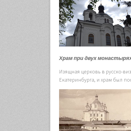
Храм при двух монастырях
Изящная церковь в русско-виз
Екатеринбурга, и храм был по