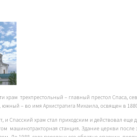
сти храм трехпрестольный – главный престол Спаса, с
, южный – во имя Архистратига Михаила, освящен в 1880
т, и Спасский храм стал приходским и действовал еще д
отом машинотракторная станция. Здание церкви после 
ом. До 1988, года передачи его обратно епархии, пере