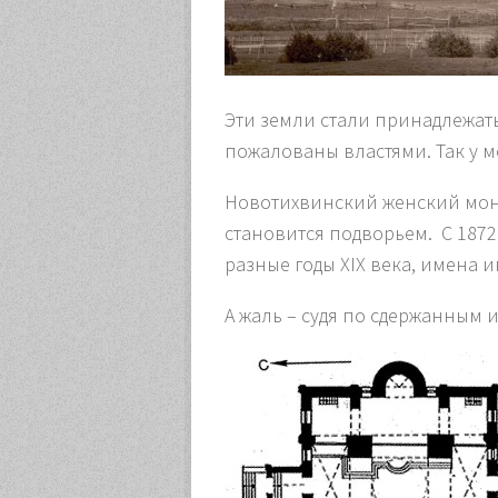
Эти земли стали принадлежать
пожалованы властями. Так у м
Новотихвинский женский монас
становится подворьем. С 1872 
разные годы XIX века, имена 
А жаль – судя по сдержанным 