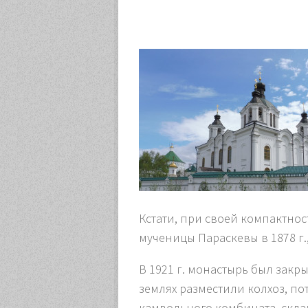
Кстати, при своей компактно
мученицы Параскевы в 1878 г.
В 1921 г. монастырь был закры
землях разместили колхоз, п
камвольного комбината, склад