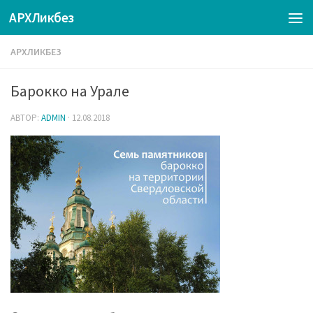
АРХЛикбез
АРХЛИКБЕЗ
Барокко на Урале
АВТОР:
ADMIN
·
12.08.2018