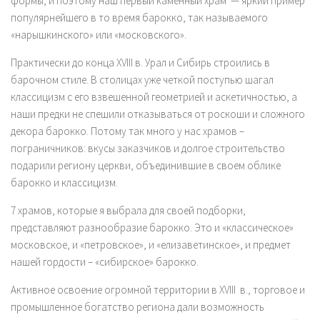
формы, и поэтому наш первый каменный храм — яркий пример
популярнейшего в то время барокко, так называемого
«нарышкинского» или «московского».
Практически до конца XVIII в. Урал и Сибирь строились в
барочном стиле. В столицах уже четкой поступью шагал
классицизм с его взвешенной геометрией и аскетичностью, а
наши предки не спешили отказываться от роскоши и сложного
декора барокко. Потому так много у нас храмов –
пограничников: вкусы заказчиков и долгое строительство
подарили региону церкви, объединившие в своем облике
барокко и классицизм.
7 храмов, которые я выбрала для своей подборки,
представляют разнообразие барокко. Это и «классическое»
московское, и «петровское», и «елизаветинское», и предмет
нашей гордости – «сибирское» барокко.
Активное освоение огромной территории в XVIII в., торговое и
промышленное богатство региона дали возможность