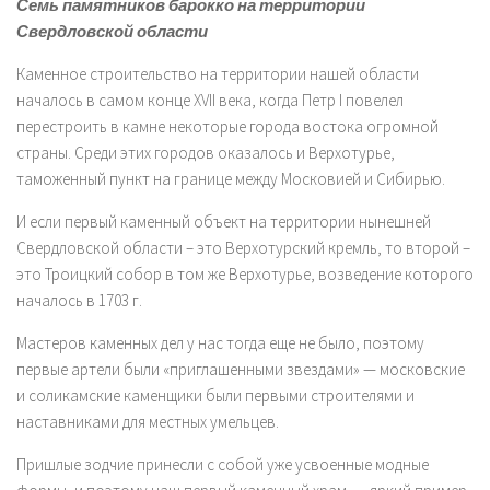
Семь памятников барокко на территории
Свердловской области
Каменное строительство на территории нашей области
началось в самом конце XVII века, когда Петр I повелел
перестроить в камне некоторые города востока огромной
страны. Среди этих городов оказалось и Верхотурье,
таможенный пункт на границе между Московией и Сибирью.
И если первый каменный объект на территории нынешней
Свердловской области – это Верхотурский кремль, то второй –
это Троицкий собор в том же Верхотурье, возведение которого
началось в 1703 г.
Мастеров каменных дел у нас тогда еще не было, поэтому
первые артели были «приглашенными звездами» — московские
и соликамские каменщики были первыми строителями и
наставниками для местных умельцев.
Пришлые зодчие принесли с собой уже усвоенные модные