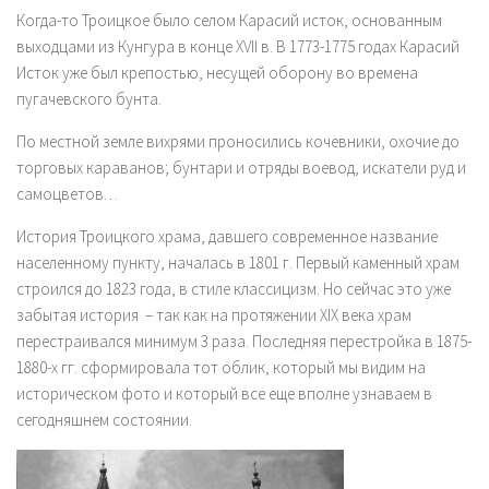
Когда-то Троицкое было селом Карасий исток, основанным
выходцами из Кунгура в конце XVII в. В 1773-1775 годах Карасий
Исток уже был крепостью, несущей оборону во времена
пугачевского бунта.
По местной земле вихрями проносились кочевники, охочие до
торговых караванов; бунтари и отряды воевод, искатели руд и
самоцветов…
История Троицкого храма, давшего современное название
населенному пункту, началась в 1801 г. Первый каменный храм
строился до 1823 года, в стиле классицизм. Но сейчас это уже
забытая история – так как на протяжении XIX века храм
перестраивался минимум 3 раза. Последняя перестройка в 1875-
1880-х гг. сформировала тот облик, который мы видим на
историческом фото и который все еще вполне узнаваем в
сегодняшнем состоянии.