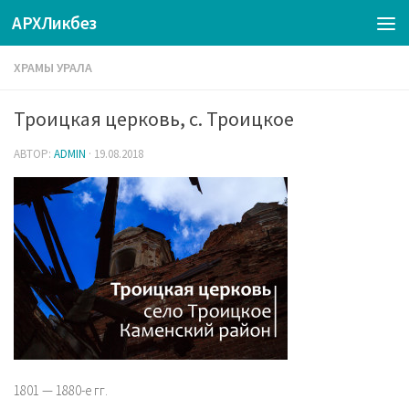
АРХЛикбез
ХРАМЫ УРАЛА
Троицкая церковь, с. Троицкое
АВТОР:
ADMIN
·
19.08.2018
1801 — 1880-е гг.