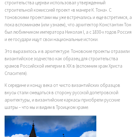
строительства церкви использовал утвержденный
строительной комиссией проект «в манере К. Тона». С
тоновскими проектами мы уже встречались и еще встретимся, а
пока вспоминаем (или узнаем), что архитектор Константин Тон
был любимчиком императора Николая I, а с 1830-х годов Россия
и ее государи ищут свои национальные истоки.
Это выразилось и в архитектуре. Тоновские проекты отразили
византийское зодчество как образец для строительства
храмов Российской империи в XIX в (вспомним храм Христа
Спасителя).
К середине и концу века от чисто византийских образцов
вкусы стали смещаться в сторону русской допетровской
архитектуры, и византийские каркасы приобрели русские
шатры – что мы и видим в Троицком храме.